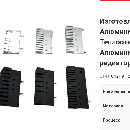
Изготовл
Алюмини
Теплоот
Алюмини
радиато
цена:
CN¥1.91-2
Наименовани
Материал
Процесс