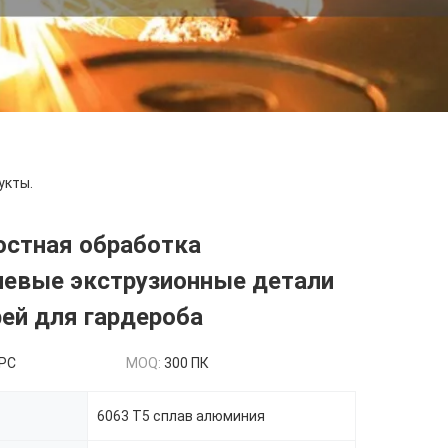
укты.
остная обработка
евые экструзионные детали
ей для гардероба
/PC
MOQ:
300 ПК
6063 Т5 сплав алюминия