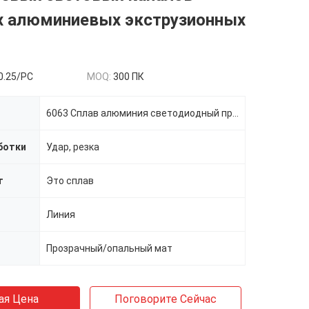
х алюминиевых экструзионных
0.25/PC
MOQ:
300 ПК
6063 Сплав алюминия светодиодный профиль
ботки
Удар, резка
т
Это сплав
Линия
Прозрачный/опальный мат
ая Цена
Поговорите Сейчас