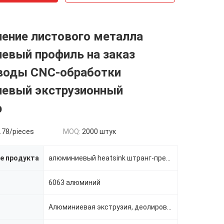
ение листового металла
евый профиль на заказ
воды CNC-обработки
евый экструзионный
р
.78/pieces
MOQ:
2000 штук
е продукта
алюминиевый heatsink штранг-прессования
6063 алюминий
Алюминиевая экструзия, деолирование, сварка, проколка, резка, CNC