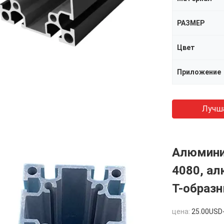
РАЗМЕР
Цвет
Приложение
Лучш
Алюмини
4080, ал
Т-образ
цена:
25.00USD