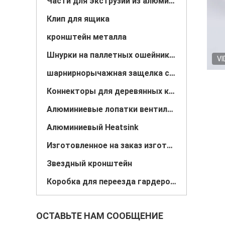
Части для экструзии из алюминия
Клип для ящика
кронштейн металла
Шнурки на паллетных ошейниках
VI
шарнирнорычажная защелка струбцины
Коннекторы для деревянных конструкций
Алюминиевые лопатки вентилятора
Алюминиевый Heatsink
Изготовленное на заказ изготовление металлического листа
Звездный кронштейн
Коробка для переезда гардероба/Штанга для вешалок
ОСТАВЬТЕ НАМ СООБЩЕНИЕ