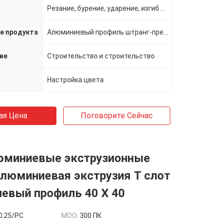
Резание, бурение, ударение, изгиб и т.д.
е продукта
Алюминиевый профиль штранг-прессования
ие
Строительство и строительство
Настройка цвета
ая Цена
Поговорите Сейчас
юминиевые экструзионные
люминиевая экструзия T слот
евый профиль 40 X 40
0.25/PC
MOQ:
300 ПК