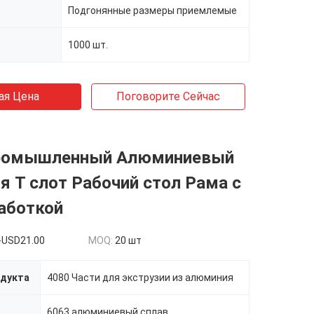
Подгонянные размеры приемлемые
1000 шт.
ая Цена
Поговорите Сейчас
ромышленный Алюминиевый
я T слот Рабочий стол Рама с
аботкой
-USD21.00
MOQ:
20 шт
одукта
4080 Части для экструзии из алюминия
6063 алюминиевый сплав