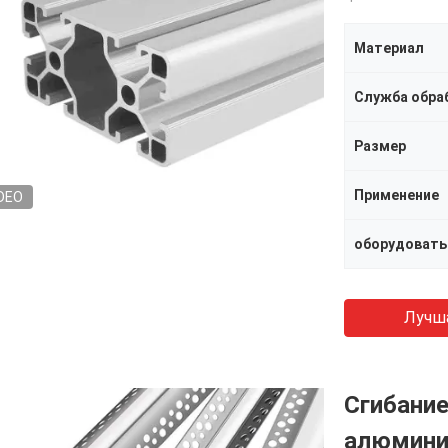
Материал
Служба обра
Размер
Применение
DEO
оборудовать
Лучш
Сгибани
алюмини