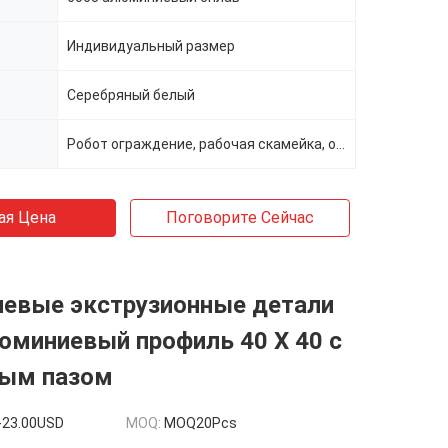
Индивидуальный размер
Серебряный белый
Робот ограждение, рабочая скамейка, ограждения
ая Цена
Поговорите Сейчас
евые экструзионные детали
юминиевый профиль 40 X 40 с
ным пазом
-23.00USD
MOQ:
MOQ20Pcs