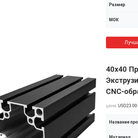
Размер
МОК
Лучш
40x40 П
Экструзи
CNC-обр
цена:
USD23.00
Название пр
Материал