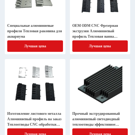
Специальные алюминиевые
OEM ODM CNC Фрезерная
профили Тепловая раковина для
экструзия Алюминиевый
аквариума
профиль Тепловая ванна
Экструзия Специально
Лучшая цена
Лучшая цена
разработанная тепловая ванна
Для светодиодов
Изготовление листового металла
Прочный экструдированный
Алюминиевый профиль на заказ
алюминиевый светодиодный
Теплоотводы CNC-обработки
теплоотводы эффективное
Алюминиевый экструзионный
теплораспределение эффективное
Лучшая цена
Лучшая цена