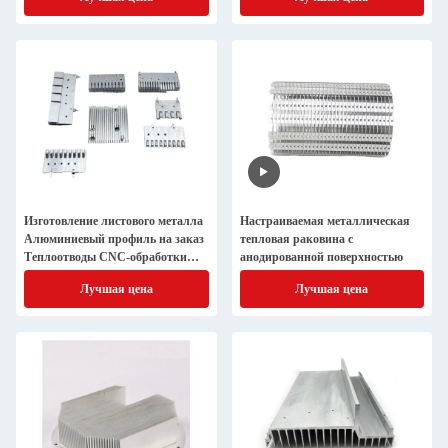
радиатор
теплораспределение листовая
металлоконструкция продукт
Изготовление листового металла
Настраиваемая металлическая
Алюминиевый профиль на заказ
тепловая раковина с
Теплоотводы CNC-обработки
анодированной поверхностью
Алюминиевый экструзионный
Лучшая цена
Лучшая цена
радиатор