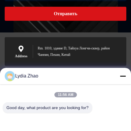
Отправить
Rm. 1010, здание D, Тайхуа Лонгчи-сквер, район
Чанпин, Пекин, Китай
Address
Lydia Zhao
jesingd@vip.sina.com
E-mail
11:56 AM
Good day, what product are you looking for?
0086-10-62574092
Phone