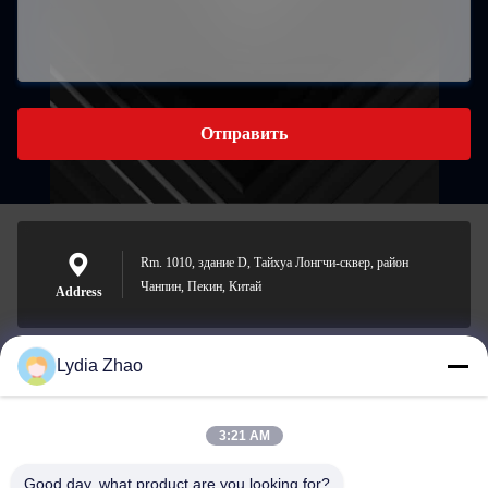
Отправить
Rm. 1010, здание D, Тайхуа Лонгчи-сквер, район
Чанпин, Пекин, Китай
Address
Lydia Zhao
jesingd@vip.sina.com
E-mail
3:21 AM
Good day, what product are you looking for?