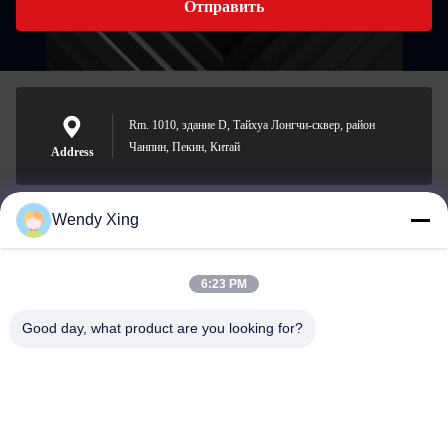
Отправить
Rm. 1010, здание D, Тайхуа Лонгчи-сквер, район
Чанпин, Пекин, Китай
Address
Wendy Xing
jesingd@vip.sina.com
E-mail
6:23 PM
Good day, what product are you looking for?
0086-10-62574092
Phone