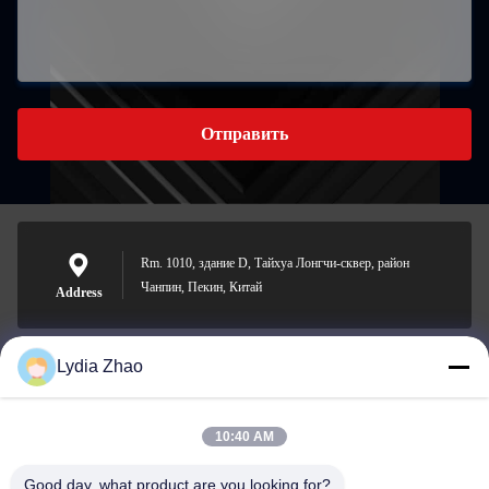
Отправить
Rm. 1010, здание D, Тайхуа Лонгчи-сквер, район
Чанпин, Пекин, Китай
Address
Lydia Zhao
jesingd@vip.sina.com
E-mail
10:40 AM
Good day, what product are you looking for?