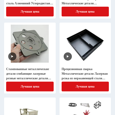
сталь Алюминий Углеродистая
Металлические детали
сталь
Нержавеющая сталь Лист
Лучшая цена
Лучшая цена
металла Лазерная резка и сварка
Фабрикация Лист металла
Стампованные металлические
Прецизионная сварка
детали сгибающие лазерные
Металлические детали Лазерная
резные металлические детали
резка из нержавеющей стали
ISO9001 Производитель
Лазерная резка из латуни
Лучшая цена
Лучшая цена
Изготовление металлических
листов на заказ