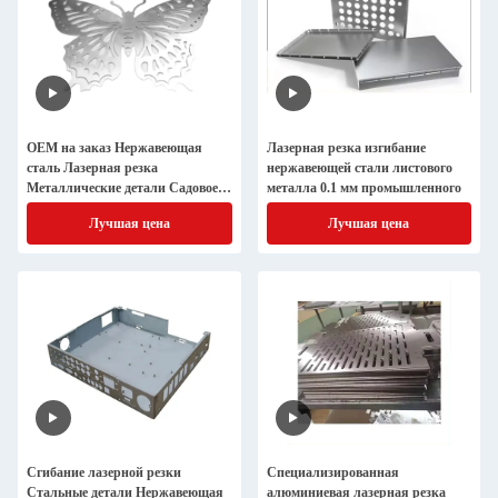
OEM на заказ Нержавеющая
Лазерная резка изгибание
сталь Лазерная резка
нержавеющей стали листового
Металлические детали Садовое
металла 0.1 мм промышленного
искусство CNC Служба лазерной
Лучшая цена
Лучшая цена
резки металлов для животных
Сгибание лазерной резки
Специализированная
Стальные детали Нержавеющая
алюминиевая лазерная резка