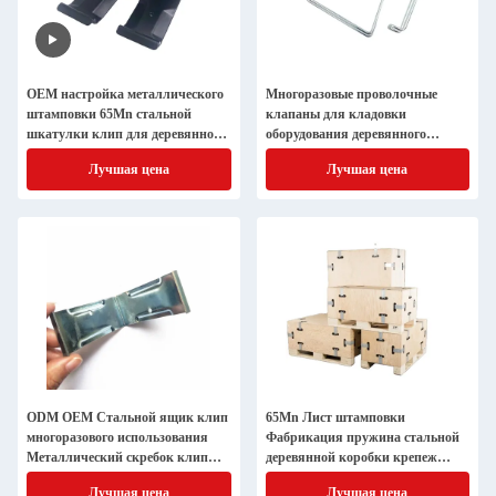
OEM настройка металлического
Многоразовые проволочные
штамповки 65Mn стальной
клапаны для кладовки
шкатулки клип для деревянной
оборудования деревянного
шкатулки
корпуса
Лучшая цена
Лучшая цена
ODM OEM Стальной ящик клип
65Mn Лист штамповки
многоразового использования
Фабрикация пружина стальной
Металлический скребок клипы
деревянной коробки крепеж
весенний Стальной фанеры
металлический ящик
Лучшая цена
Лучшая цена