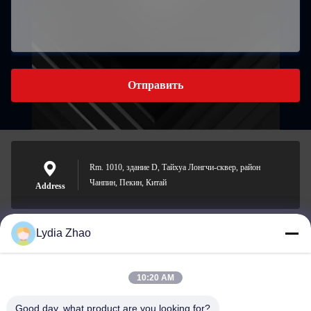
Отправить
Rm. 1010, здание D, Тайхуа Лонгчи-сквер, район
Чанпин, Пекин, Китай
Address
Lydia Zhao
jesingd@vip.sina.com
E-mail
10:20 AM
Good day, what product are you looking for?