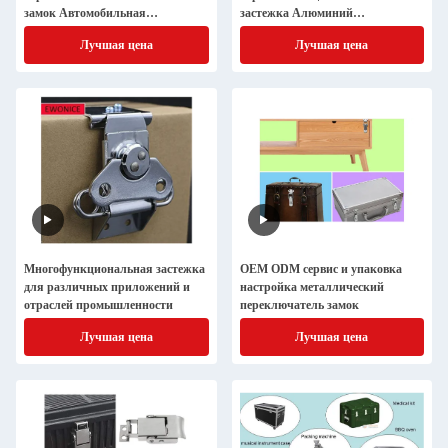
замок Автомобильная
застежка Алюминий
электроника
нержавеющей стали
Лучшая цена
Лучшая цена
Многофункциональная застежка
OEM ODM сервис и упаковка
для различных приложений и
настройка металлический
отраслей промышленности
переключатель замок
Лучшая цена
Лучшая цена