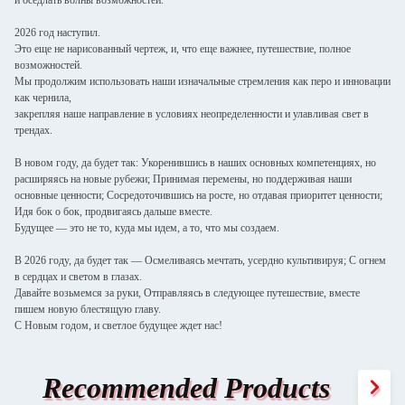
и оседлать волны возможностей.
2026 год наступил.
Это еще не нарисованный чертеж, и, что еще важнее, путешествие, полное
возможностей.
Мы продолжим использовать наши изначальные стремления как перо и инновации
как чернила,
закрепляя наше направление в условиях неопределенности и улавливая свет в
трендах.
В новом году, да будет так: Укоренившись в наших основных компетенциях, но
расширяясь на новые рубежи; Принимая перемены, но поддерживая наши
основные ценности; Сосредоточившись на росте, но отдавая приоритет ценности;
Идя бок о бок, продвигаясь дальше вместе.
Будущее — это не то, куда мы идем, а то, что мы создаем.
В 2026 году, да будет так — Осмеливаясь мечтать, усердно культивируя; С огнем
в сердцах и светом в глазах.
Давайте возьмемся за руки, Отправляясь в следующее путешествие, вместе
пишем новую блестящую главу.
С Новым годом, и светлое будущее ждет нас!
Recommended Products