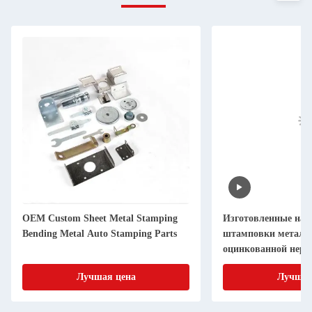
OEM Custom Sheet Metal Stamping
Изготовленные на з
Bending Metal Auto Stamping Parts
штамповки металла
оцинкованной нер
для гибки листовог
Лучшая цена
Лучшая