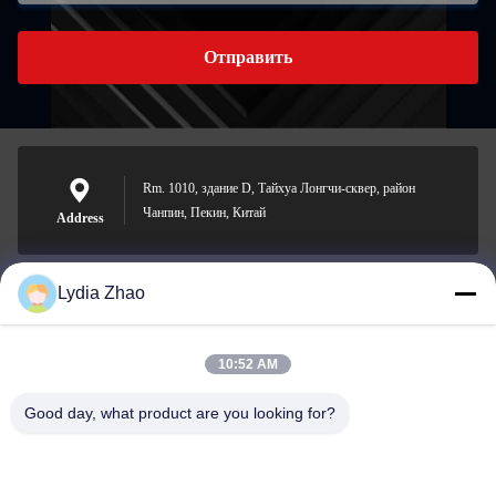
Отправить
Rm. 1010, здание D, Тайхуа Лонгчи-сквер, район
Чанпин, Пекин, Китай
Address
Lydia Zhao
jesingd@vip.sina.com
E-mail
10:52 AM
Good day, what product are you looking for?
0086-10-62574092
Phone