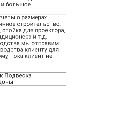
сли большое
тчеты о размерах
янное строительство,
, стойка для проектора,
диционера и т.д.
водства мы отправим
водства клиенту для
у, пока клиент не
к Подвеска
ддоны