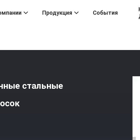
омпании
Продукция
События
х Ошейниках
/
220 X 80 X 1,2 Мм Оцинкованные Стальные Поддон
анные стальные
досок