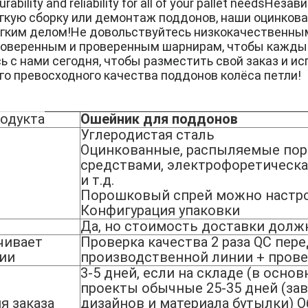
urability and reliability for all of your pallet needsНез
егкую сборку или демонтаж поддонов, наши оцинков
егким делом!Не довольствуйтесь низкокачественны
оверенным и проверенным шарнирам, чтобы каждый
 с нами сегодня, чтобы разместить свой заказ и и
о превосходного качества поддонов колёса петли!
одукта
Ошейник для поддонов
Углеродистая сталь
Оцинкованные, распыляемые по
средствами, электрофоретическа
и т.д.
Порошковый спрей можно настро
Конфигурация упаковки
Да, но стоимость доставки долж
чивает
Проверка качества 2 раза QC пере
ции
производственной линии + прове
3-5 дней, если на складе (в осно
проекты обычные 25-35 дней (за
я заказа
дизайнов и материала бутылки) О