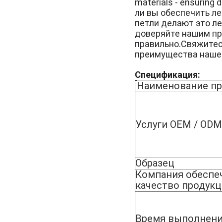
materials - ensuring d
ли вы обеспечить л
петли делают это л
доверяйте нашим пр
правильно.Свяжитесь
преимущества нашег
Спецификация:
Наименование пр
Услуги OEM / ODM
Образец
Компания обеспе
качество продук
Время выполнени