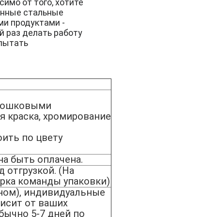
ависимо от того, хотите
анные стальные
ми продуктами -
 раз делать работу
спытать
рошковыми
я краска, хромирование
ить по цвету
на быть оплачена.
д отгрузкой. (На
рка команды упаковки)
вном), индивидуальные
висит от ваших
бычно 5-7 дней по