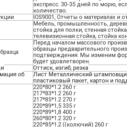
экспресс. 30-35 дней по морю, е
количество.
укции
IOS9001, Отчеты о материалах и о
Мебель, промышленность, дерев
стойка для полки, стенная стойка
телевизионная стойка, стойка кон
Перед началом массового произ
образцы предварительного произ
бразца
подтверждения. Мы изменим форм
будет удовлетворен.
ки
Оттиск, изгиб, резка
мация об
Лист Металлический штамповщи
пластиковый пакет, картон и по
220*80*1.2 260 г
217*83*1.2 260 г
217*85*1.2 270 г
220*89*1,5 335 г
220*89*1,8 400 г
260*80*1.2 320 г
220*85*1.2 ((колючий) 260 г