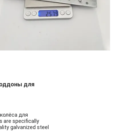
поддоны для
колёса для
are specifically
lity galvanized steel