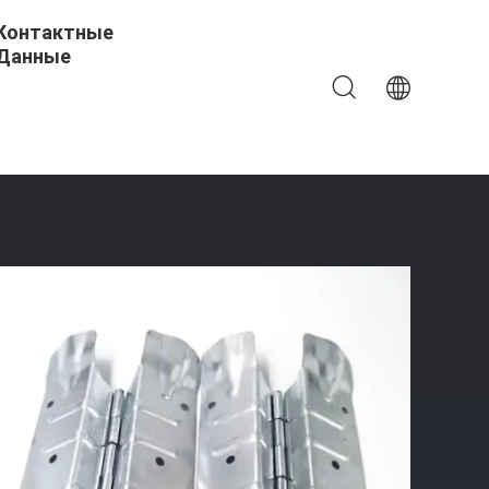
Контактные
Данные
ы Для Деревянных Досок