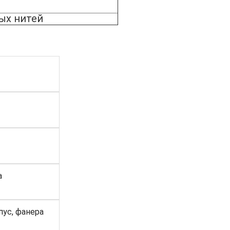
ых нитей
а
пус, фанера