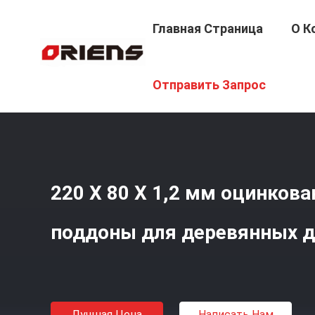
Главная Страница
О К
Главная Страница
/
Продукция
/
Шнурки На Паллетны
Отправить Запрос
220 X 80 X 1,2 мм оцинков
поддоны для деревянных 
Лучшая Цена
Написать Нам