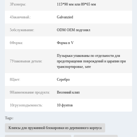
3Размеры:
115*90 мм или 89*65 мм
4Заканчивай.:
Galvanzied
5обслуживание:
ODM OEM подгонял
6Форма:
Форма в V
Пузырьки упакованы по отдельности для
7Упаковывая детали:
предотвращения повреждений и царапин при
транспортировке, зате
8Цвет:
Серебро
9Наименование продукта:
Весенний клип
10грузоподъемность:
10 фунтов
Tags:
Клипсы для пружинной блокировки из деревянного корпуса