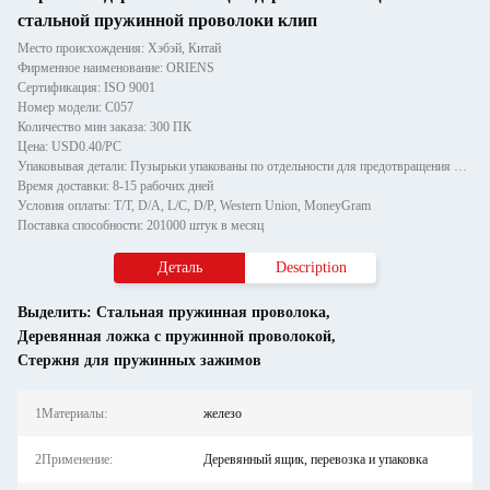
стальной пружинной проволоки клип
Место происхождения: Хэбэй, Китай
Фирменное наименование: ORIENS
Сертификация: ISO 9001
Номер модели: C057
Количество мин заказа: 300 ПК
Цена: USD0.40/PC
Упаковывая детали: Пузырьки упакованы по отдельности для предотвращения повреждений и царапин при транспортировке, зате
Время доставки: 8-15 рабочих дней
Условия оплаты: T/T, D/A, L/C, D/P, Western Union, MoneyGram
Поставка способности: 201000 штук в месяц
Деталь
Description
Выделить:
Стальная пружинная проволока
,
Деревянная ложка с пружинной проволокой
,
Стержня для пружинных зажимов
1Материалы:
железо
2Применение:
Деревянный ящик, перевозка и упаковка