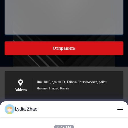
Отправить
Rm. 1010, здание D, Тайхуа Лонгчи-сквер, район
Чанпин, Пекин, Китай
Address
Lydia Zhao
jesingd@vip.sina.com
E-mail
6:47 AM