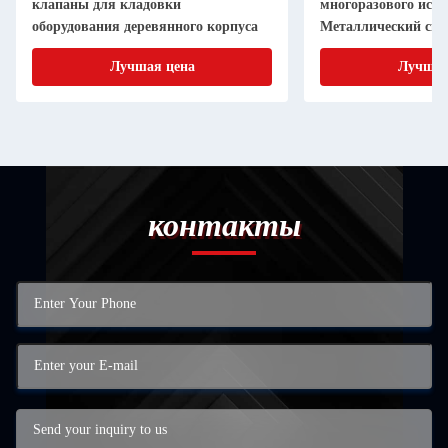
клапаны для кладовки
многоразового исп
оборудования деревянного корпуса
Металлический скр
весенний Стальной
Лучшая цена
Лучшая
клип
контакты