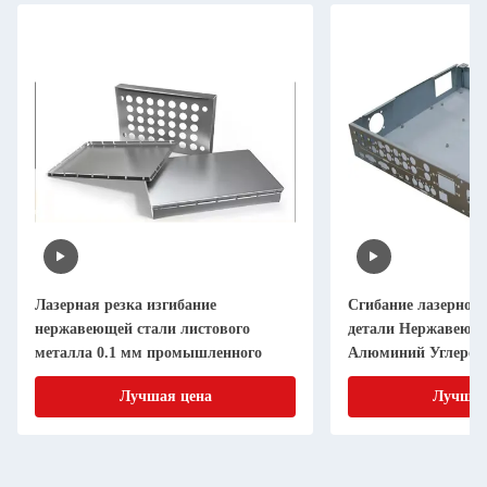
Лазерная резка изгибание
Сгибание лазерной
нержавеющей стали листового
детали Нержавеюща
металла 0.1 мм промышленного
Алюминий Углероди
Лучшая цена
Лучшая