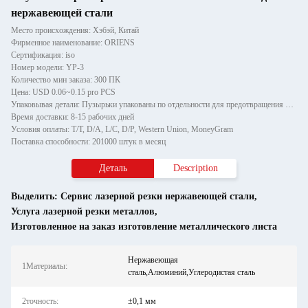
нержавеющей стали
Место происхождения: Хэбэй, Китай
Фирменное наименование: ORIENS
Сертификация: iso
Номер модели: YP-3
Количество мин заказа: 300 ПК
Цена: USD 0.06~0.15 pro PCS
Упаковывая детали: Пузырьки упакованы по отдельности для предотвращения повреждений и царапин при транспортировке, зате
Время доставки: 8-15 рабочих дней
Условия оплаты: T/T, D/A, L/C, D/P, Western Union, MoneyGram
Поставка способности: 201000 штук в месяц
Деталь
Description
Выделить:
Сервис лазерной резки нержавеющей стали
,
Услуга лазерной резки металлов
,
Изготовленное на заказ изготовление металлического листа
Нержавеющая
1Материалы:
сталь,Алюминий,Углеродистая сталь
2точность:
±0,1 мм