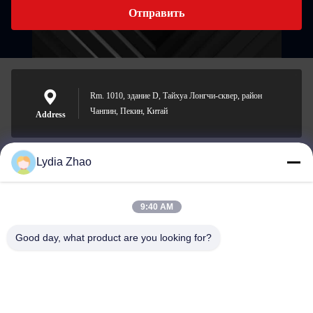
Отправить
Rm. 1010, здание D, Тайхуа Лонгчи-сквер, район
Чанпин, Пекин, Китай
Address
Lydia Zhao
jesingd@vip.sina.com
E-mail
9:40 AM
Good day, what product are you looking for?
0086-10-62574092
Phone