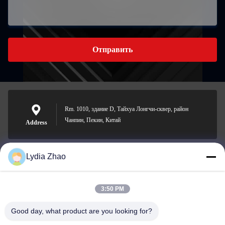
Отправить
Rm. 1010, здание D, Тайхуа Лонгчи-сквер, район
Чанпин, Пекин, Китай
Address
Lydia Zhao
jesingd@vip.sina.com
E-mail
3:50 PM
Good day, what product are you looking for?