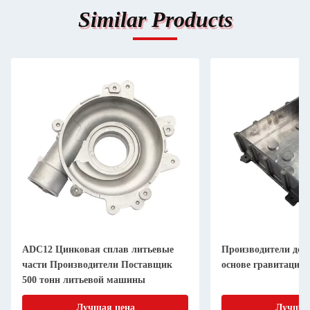
Similar Products
ADC12 Цинковая сплав литьевые
Производители дета
части Производители Поставщик
основе гравитации
500 тонн литьевой машины
Лучшая цена
Лучшая