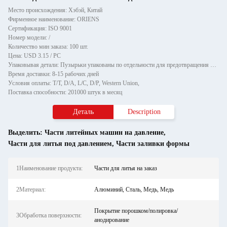
Место происхождения: Хэбэй, Китай
Фирменное наименование: ORIENS
Сертификация: ISO 9001
Номер модели: /
Количество мин заказа: 100 шт.
Цена: USD 3.15 / PC
Упаковывая детали: Пузырьки упакованы по отдельности для предотвращения повреждений и царапин при транспортировке, зате
Время доставки: 8-15 рабочих дней
Условия оплаты: T/T, D/A, L/C, D/P, Western Union,
Поставка способности: 201000 штук в месяц
Деталь
Description
Выделить:
Части литейных машин на давление
,
Части для литья под давлением
,
Части заливки формы
1Наименование продукта:
Части для литья на заказ
2Материал:
Алюминий, Сталь, Медь, Медь
Покрытие порошком/полировка/
3Обработка поверхности:
анодирование