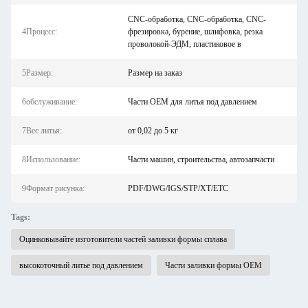
CNC-обработка, CNC-обработка, CNC-
4Процесс:
фрезировка, бурение, шлифовка, резка
проволокой-ЭДМ, пластиковое в
5Размер:
Размер на заказ
6обслуживание:
Части OEM для литья под давлением
7Вес литья:
от 0,02 до 5 кг
8Использование:
Части машин, строительства, автозапчасти
9Формат рисунка:
PDF/DWG/IGS/STP/XT/ETC
Tags:
Оцинковывайте изготовители частей заливки формы сплава
высокоточный литье под давлением
Части заливки формы OEM