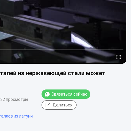
талей из нержавеющей стали может
Связаться сейчас
32 просмотры
Делиться
аллов из латуни