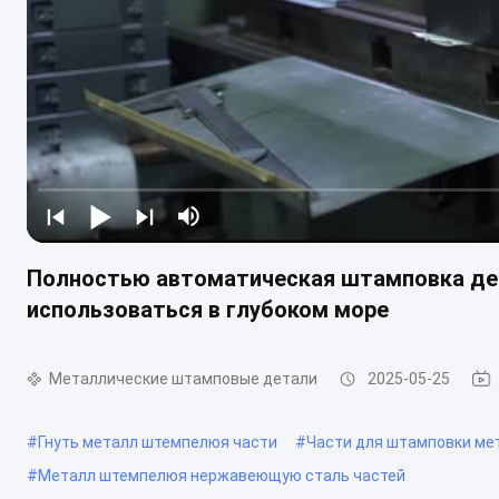
Полностью автоматическая штамповка де
использоваться в глубоком море
Металлические штамповые детали
2025-05-25
#
Гнуть металл штемпелюя части
#
Части для штамповки мет
#
Металл штемпелюя нержавеющую сталь частей