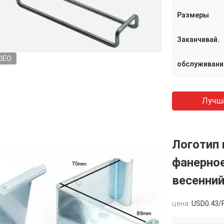
Размеры
Заканчивай.
DEO
обслуживани
Лучш
Логотип 
фанерное
весенний
цена:
USD0.43/