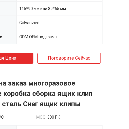
115*90 мм или 89*65 мм
Galvanzied
е
ODM OEM подгонял
ая Цена
Поговорите Сейчас
на заказ многоразовое
 коробка сборка ящик клип
 сталь Снег ящик клипы
PC
MOQ:
300 ПК