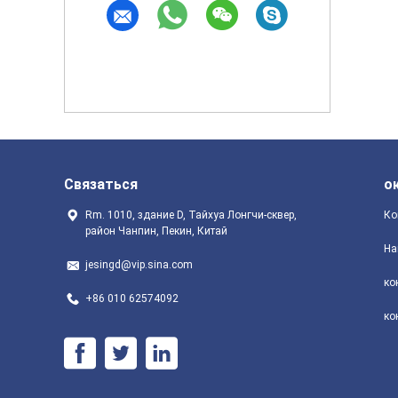
Связаться
о
Rm. 1010, здание D, Тайхуа Лонгчи-сквер,
Ко
район Чанпин, Пекин, Китай
На
jesingd@vip.sina.com
ко
+86 010 62574092
ко