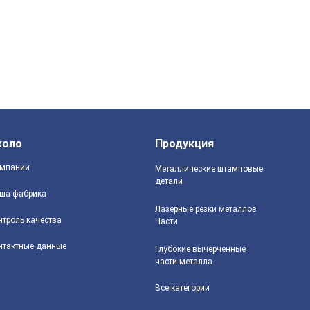
коло
Продукция
мпании
Металлические штамповые
детали
ша фабрика
Лазерные резки металлов
нтроль качества
Части
нтактные данные
Глубокие вычерченные
части металла
Все категории