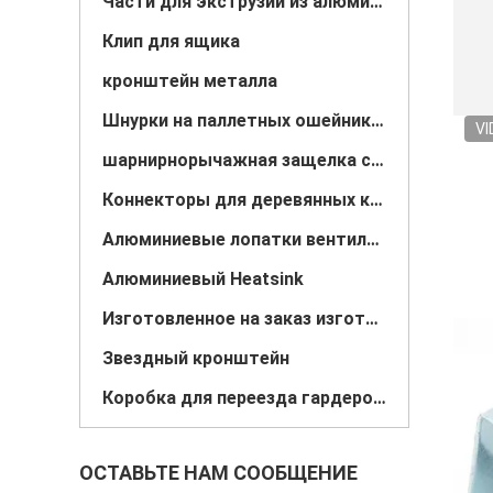
Части для экструзии из алюминия
Клип для ящика
кронштейн металла
Шнурки на паллетных ошейниках
VI
шарнирнорычажная защелка струбцины
Коннекторы для деревянных конструкций
Алюминиевые лопатки вентилятора
Алюминиевый Heatsink
Изготовленное на заказ изготовление металлического листа
Звездный кронштейн
Коробка для переезда гардероба/Штанга для вешалок
ОСТАВЬТЕ НАМ СООБЩЕНИЕ