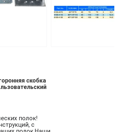
торонняя скобка
ользовательский
еских полок!
струкций, с
ваших полок.Наши