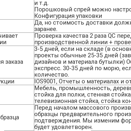
и т.д.
Порошковый спрей можно настро
Конфигурация упаковки
Да, но стоимость доставки долж
заранее.
чивает
Проверка качества 2 раза QC пере
ции
производственной линии + прове
3-5 дней, если на складе (в осно
проекты обычные 25-35 дней (за
я заказа
дизайнов и материала бутылки) О
экспресс. 30-35 дней по морю, е
количество.
укции
IOS9001, Отчеты о материалах и о
Мебель, промышленность, дерев
стойка для полки, стенная стойка
телевизионная стойка, стойка кон
Перед началом массового произ
образцы предварительного произ
бразца
подтверждения. Мы изменим форм
будет удовлетворен.