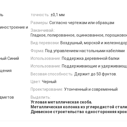
ль
точность:
±0,1 мм
Размеры:
Согласно чертежам или образцам
иностроение и
Заканчивай.:
Гладкое, полированное, оцинкованное, порошково
Вид перевозки:
Воздушный, морской и железнодо
Форма:
Под управлением настольными кабелями
ный Синий
Использование:
Поддержка деревянной балки
Использование:
Поддерживающие и удерживающ
ащения
Весовая способность:
Держит до 50 фунтов.
Цвет:
Черный
Проектирование:
Утонченный и современный
едметов
Выделить:
,
Угловая металлическая скоба
Металлическая колонка из углеродистой стали
Древесное строительство односторонняя кро