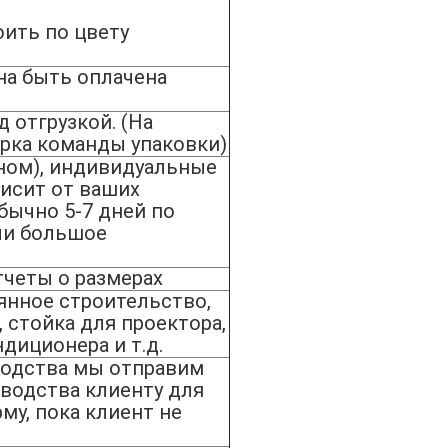
ить по цвету
на быть оплачена
д отгрузкой. (На
рка команды упаковки)
вном), индивидуальные
висит от ваших
бычно 5-7 дней по
сли большое
тчеты о размерах
янное строительство,
, стойка для проектора,
диционера и т.д.
водства мы отправим
водства клиенту для
у, пока клиент не