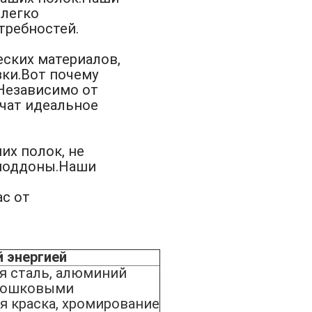
 легко
требностей.
ских материалов,
зки.Вот почему
.Независимо от
ечат идеальное
их полок, не
 поддоны.Наши
ас от
 энергией
я сталь, алюминий
рошковыми
я краска, хромирование