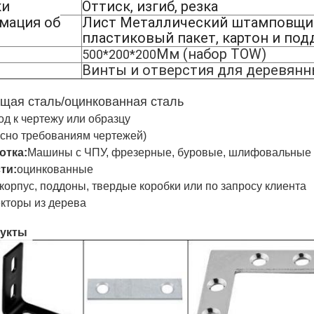
ки
Оттиск, изгиб, резка
мация об
Лист Металлический штамповщи
пластиковый пакет, картон и по
Мм (набор TOW)
500*200*200
Винты и отверстия для деревянн
щая сталь/
оцинкованная сталь
д к чертежу или образцу
асно требованиям чертежей)
отка:
Машины с ЧПУ, фрезерные, буровые, шлифовальные и
ти:
оцинкованные
орпус, поддоны, твердые коробки или по запросу клиента
кторы из дерева
укты