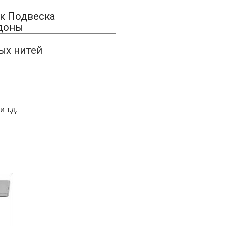
к Подвеска
ддоны
ых нитей
 т.д.