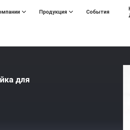
омпании
Продукция
События
/
Угловая Металлическая Стойка Для Деревянных Конструкций
йка для