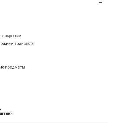
е покрытие
рожный транспорт
ие предметы
,
нштейн