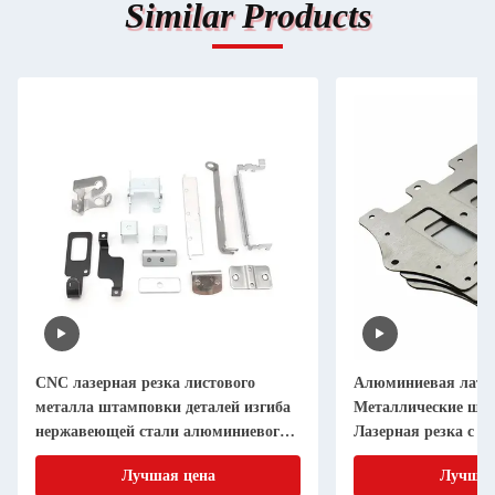
Similar Products
CNC лазерная резка листового
Алюминиевая лату
металла штамповки деталей изгиба
Металлические шт
нержавеющей стали алюминиевого
Лазерная резка с т
листа металлической изготовления
Лучшая цена
Лучшая