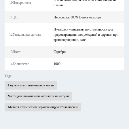
Белый Цинк покрытый и пассивированный
10Поверхность:
Синий
11QC:
Пересылка 100% Berore осмотра
Пузырьки упакованы по отдельности для
12Упаковывая детали:
предотвращения повреждений и царапин при
транспортировке, зате
13Цвет:
Серебро
14Количество:
1000
Tags:
Гнуть металл штемпелюя части
Части для штамповки металлов из латуни
Металл штемпелюя нержавеющую сталь частей