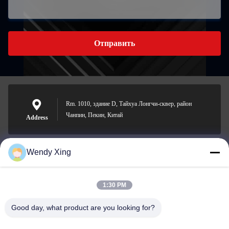
Отправить
Rm. 1010, здание D, Тайхуа Лонгчи-сквер, район
Чанпин, Пекин, Китай
Address
Wendy Xing
jesingd@vip.sina.com
E-mail
1:30 PM
Good day, what product are you looking for?
0086-10-62574092