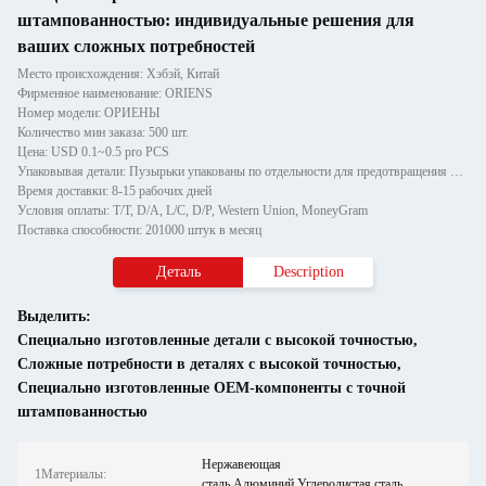
штампованностью: индивидуальные решения для
ваших сложных потребностей
Место происхождения: Хэбэй, Китай
Фирменное наименование: ORIENS
Номер модели: ОРИЕНЫ
Количество мин заказа: 500 шт.
Цена: USD 0.1~0.5 pro PCS
Упаковывая детали: Пузырьки упакованы по отдельности для предотвращения повреждений и царапин при транспортировке, зате
Время доставки: 8-15 рабочих дней
Условия оплаты: T/T, D/A, L/C, D/P, Western Union, MoneyGram
Поставка способности: 201000 штук в месяц
Деталь
Description
Выделить:
Специально изготовленные детали с высокой точностью
,
Сложные потребности в деталях с высокой точностью
,
Специально изготовленные OEM-компоненты с точной
штампованностью
Нержавеющая
1Материалы:
сталь,Алюминий,Углеродистая сталь