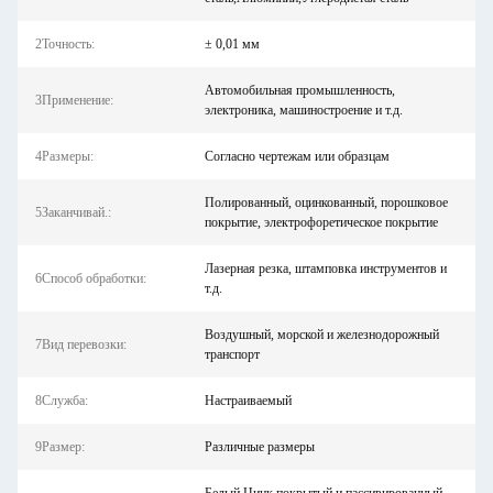
2Точность:
± 0,01 мм
Автомобильная промышленность,
3Применение:
электроника, машиностроение и т.д.
4Размеры:
Согласно чертежам или образцам
Полированный, оцинкованный, порошковое
5Заканчивай.:
покрытие, электрофоретическое покрытие
Лазерная резка, штамповка инструментов и
6Способ обработки:
т.д.
Воздушный, морской и железнодорожный
7Вид перевозки:
транспорт
8Служба:
Настраиваемый
9Размер:
Различные размеры