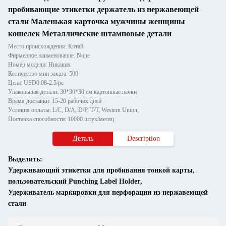
пробивающие этикетки держатель из нержавеющей
стали Маленькая карточка мужчины женщины
кошелек Металлические штамповые детали
Место происхождения: Китай
Фирменное наименование: None
Номер модели: Никаких
Количество мин заказа: 500
Цена: USD0.08-2.5/pc
Упаковывая детали: 30*30*30 см картонные пачки
Время доставки: 15-20 рабочих дней
Условия оплаты: L/C, D/A, D/P, T/T, Western Union,
Поставка способности: 10000 штук/месяц
Деталь
Description
Выделить:
Удерживающий этикетки для пробивания тонкой карты
,
пользовательский Punching Label Holder
,
Удерживатель маркировки для перфорации из нержавеющей
стали