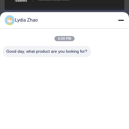
Address
Lydia Zhao
jesingd@vip.sina.com
E-mail
4:00 PM
Good day, what product are you looking for?
0086-10-62574092
Phone
Beijing Oriens Technology Co., Ltd.