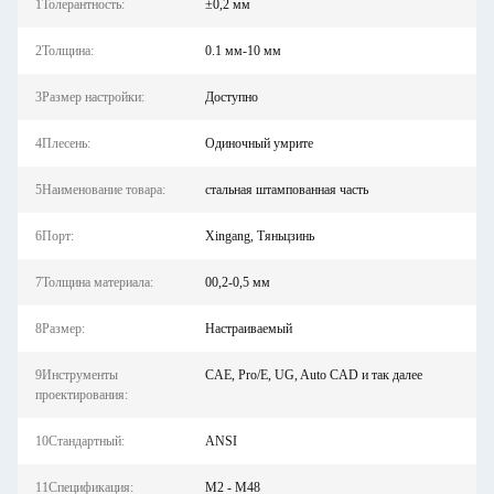
1Толерантность:
±0,2 мм
2Толщина:
0.1 мм-10 мм
3Размер настройки:
Доступно
4Плесень:
Одиночный умрите
5Наименование товара:
стальная штампованная часть
6Порт:
Xingang, Тяньцзинь
7Толщина материала:
00,2-0,5 мм
8Размер:
Настраиваемый
9Инструменты
CAE, Pro/E, UG, Auto CAD и так далее
проектирования:
10Стандартный:
ANSI
11Спецификация:
M2 - M48