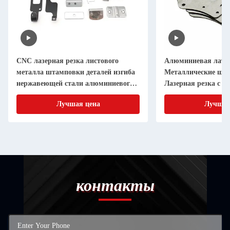
CNC лазерная резка листового
Алюминиевая лату
металла штамповки деталей изгиба
Металлические шт
нержавеющей стали алюминиевого
Лазерная резка с т
листа металлической изготовления
Лучшая цена
Лучшая
контакты