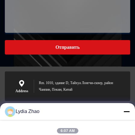
Отправить
Rm. 1010, здание D, Тайхуа Лонгчи-сквер, район
Чанпин, Пекин, Китай
Address
Lydia Zhao
jesingd@vip.sina.com
E-mail
6:07 AM