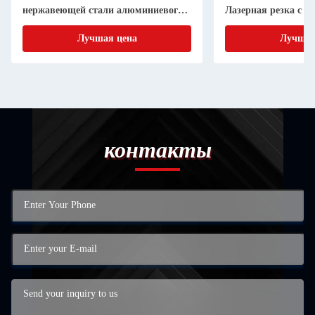
нержавеющей стали алюминиевого
Лазерная резка с т
листа металлической изготовления
Лучшая цена
Лучшая
контакты