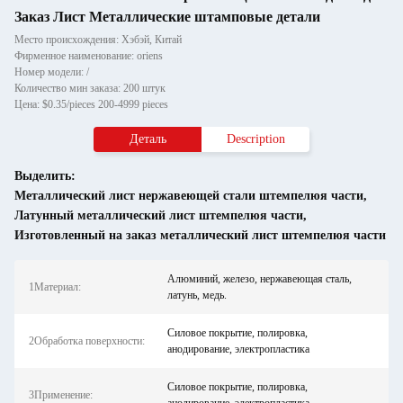
Заказ Лист Металлические штамповые детали
Место происхождения: Хэбэй, Китай
Фирменное наименование: oriens
Номер модели: /
Количество мин заказа: 200 штук
Цена: $0.35/pieces 200-4999 pieces
Деталь
Description
Выделить:
Металлический лист нержавеющей стали штемпелюя части
,
Латунный металлический лист штемпелюя части
,
Изготовленный на заказ металлический лист штемпелюя части
Алюминий, железо, нержавеющая сталь,
1Материал:
латунь, медь.
Силовое покрытие, полировка,
2Обработка поверхности:
анодирование, электропластика
Силовое покрытие, полировка,
3Применение: