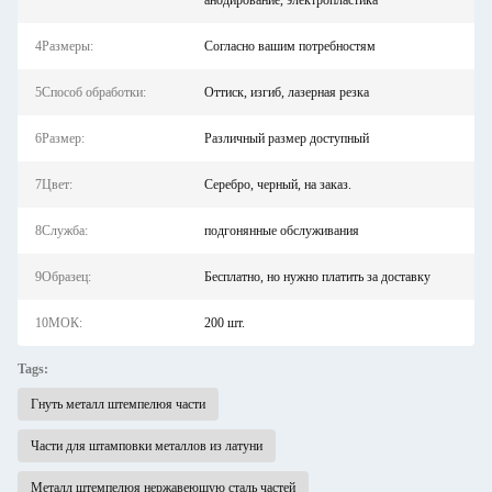
анодирование, электропластика
4Размеры:
Согласно вашим потребностям
5Способ обработки:
Оттиск, изгиб, лазерная резка
6Размер:
Различный размер доступный
7Цвет:
Серебро, черный, на заказ.
8Служба:
подгонянные обслуживания
9Образец:
Бесплатно, но нужно платить за доставку
10МОК:
200 шт.
Tags:
Гнуть металл штемпелюя части
Части для штамповки металлов из латуни
Металл штемпелюя нержавеющую сталь частей