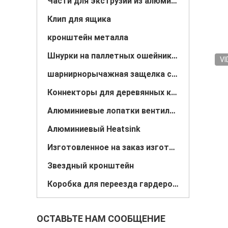
Части для экструзии из алюминия
Клип для ящика
кронштейн металла
Шнурки на паллетных ошейниках
VI
шарнирнорычажная защелка струбцины
Коннекторы для деревянных конструкций
Алюминиевые лопатки вентилятора
Алюминиевый Heatsink
Изготовленное на заказ изготовление металлического листа
Звездный кронштейн
Коробка для переезда гардероба/Штанга для вешалок
ОСТАВЬТЕ НАМ СООБЩЕНИЕ