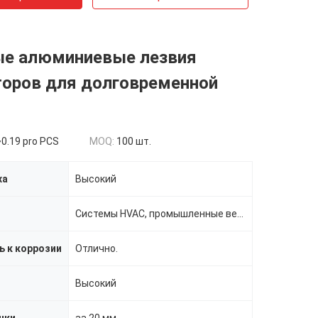
ые алюминиевые лезвия
торов для долговременной
0.19 pro PCS
MOQ:
100 шт.
ха
Высокий
Системы HVAC, промышленные вентиляторы, охлаждающие башни
ь к коррозии
Отлично.
Высокий