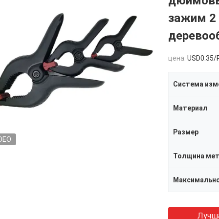
дюймовы
зажим 2 "
деревоо
цена:
USD0.35/
Система изм
Материал
Размер
DEO
Толщина ме
Лучш