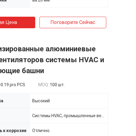
нки
aa 20 мм
ая Цена
Поговорите Сейчас
изированные алюминиевые
вентиляторов системы HVAC и
ющие башни
0.19 pro PCS
MOQ:
100 шт.
ха
Высокий
Системы HVAC, промышленные вентиляторы, охлаждающие башни
ь к коррозии
Отлично.