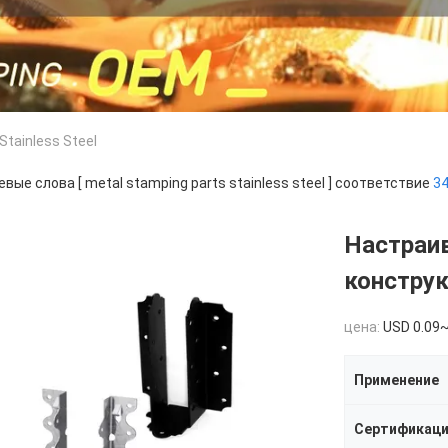
Stainless Steel
вые слова [ metal stamping parts stainless steel ] соответствие
3
Настраи
констру
цена:
USD 0.09~
Применение
Сертификац