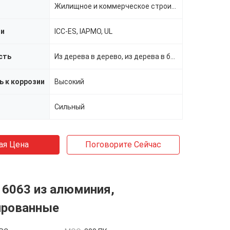
Жилищное и коммерческое строительство
ии
ICC-ES, IAPMO, UL
сть
Из дерева в дерево, из дерева в бетон, из дерева в сталь
ь к коррозии
Высокий
Сильный
ая Цена
Поговорите Сейчас
 6063 из алюминия,
ированные