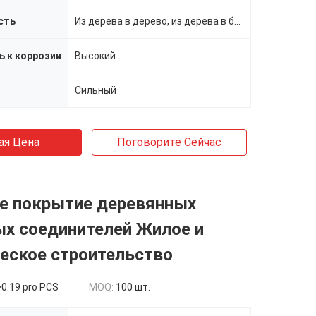
сть
Из дерева в дерево, из дерева в бетон, из дерева в сталь
ь к коррозии
Высокий
Сильный
ая Цена
Поговорите Сейчас
е покрытие деревянных
ых соединителей Жилое и
еское строительство
0.19 pro PCS
MOQ:
100 шт.