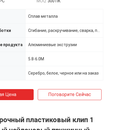
/PC
MOQ:
300 ПК
Сплав металла
ботки
Сгибание, раскручивание, сварка, пробивание, резка
е продукта
Алюминиевые экструзии
5.8-6.0M
Серебро, белое, черное или на заказ
ая Цена
Поговорите Сейчас
рочный пластиковый клип 1