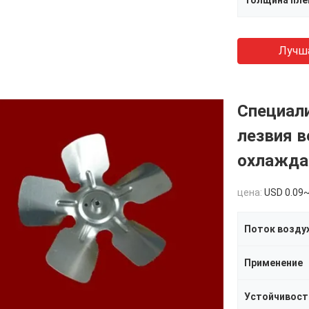
Толщина пле
Лучш
Специал
лезвия 
охлажда
цена:
USD 0.09~
Поток возду
Применение
Устойчивост