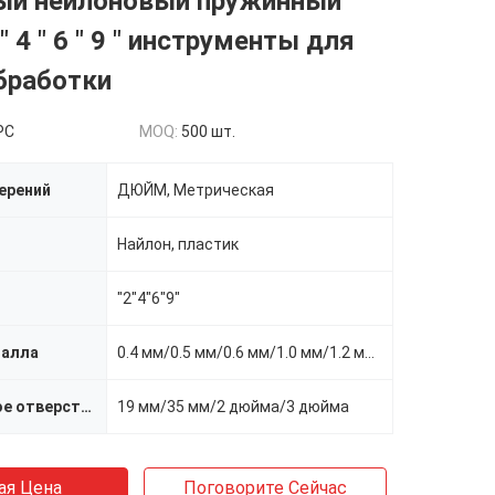
й нейлоновый пружинный
 4 " 6 " 9 " инструменты для
бработки
PC
MOQ:
500 шт.
ерений
ДЮЙМ, Метрическая
Найлон, пластик
"2"4"6"9"
талла
0.4 мм/0.5 мм/0.6 мм/1.0 мм/1.2 мм/1.4 мм
Максимальное отверстие
19 мм/35 мм/2 дюйма/3 дюйма
ая Цена
Поговорите Сейчас