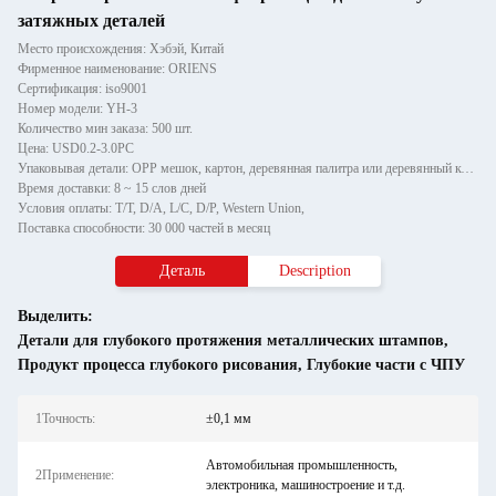
затяжных деталей
Место происхождения: Хэбэй, Китай
Фирменное наименование: ORIENS
Сертификация: iso9001
Номер модели: YH-3
Количество мин заказа: 500 шт.
Цена: USD0.2-3.0PC
Упаковывая детали: OPP мешок, картон, деревянная палитра или деревянный корпус упаковки, может обеспечить индивидуальны
Время доставки: 8 ~ 15 слов дней
Условия оплаты: T/T, D/A, L/C, D/P, Western Union,
Поставка способности: 30 000 частей в месяц
Деталь
Description
Выделить:
Детали для глубокого протяжения металлических штампов
,
Продукт процесса глубокого рисования
,
Глубокие части с ЧПУ
1Точность:
±0,1 мм
Автомобильная промышленность,
2Применение:
электроника, машиностроение и т.д.