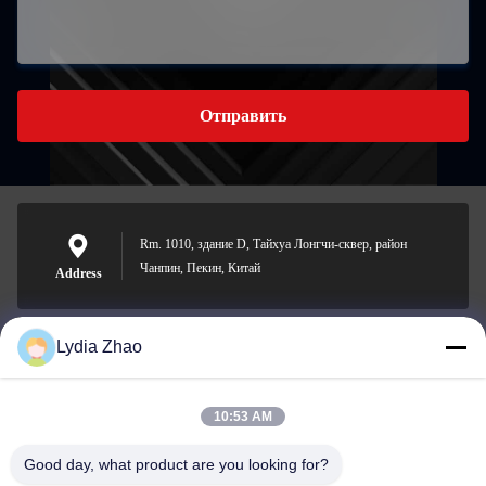
Отправить
Rm. 1010, здание D, Тайхуа Лонгчи-сквер, район
Чанпин, Пекин, Китай
Address
Lydia Zhao
jesingd@vip.sina.com
E-mail
10:53 AM
Good day, what product are you looking for?