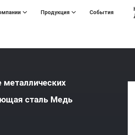
омпании
Продукция
События
мповые Детали
/
Оригинальное Изготовление Металлических Ли
е металлических
ющая сталь Медь