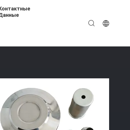
Контактные
Данные
стов Алюминий Нержавеющая Сталь Медь Глубокое