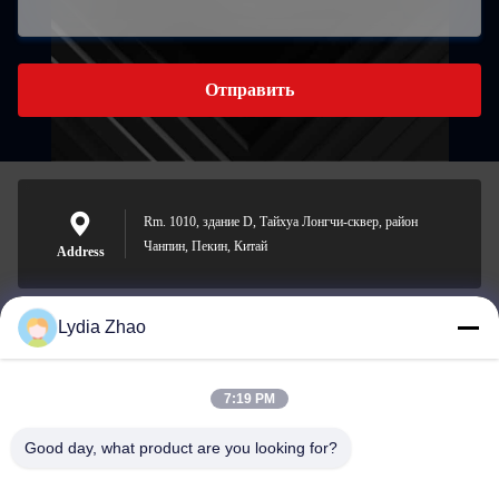
Отправить
Rm. 1010, здание D, Тайхуа Лонгчи-сквер, район
Чанпин, Пекин, Китай
Address
Lydia Zhao
jesingd@vip.sina.com
E-mail
7:19 PM
Good day, what product are you looking for?
0086-10-62574092