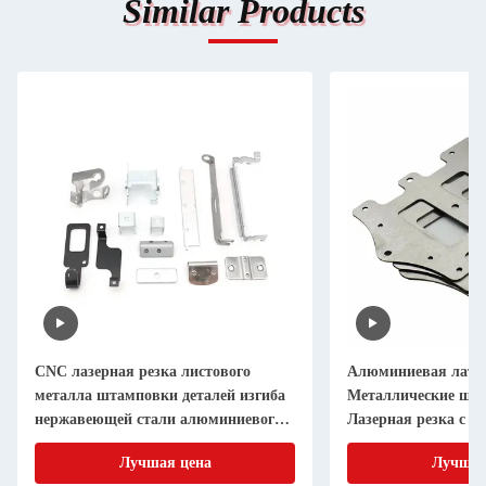
Similar Products
Алюминиевая латунь
0.01 мм Лазерн
а
Металлические штамповые детали
металлических
о
Лазерная резка с точностью
Сварка на зак
я
металлических
Лучшая цена
Лу