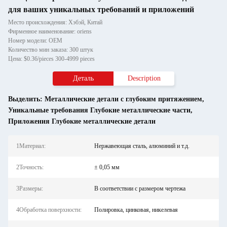
для ваших уникальных требований и приложений
Место происхождения: Хэбэй, Китай
Фирменное наименование: oriens
Номер модели: OEM
Количество мин заказа: 300 штук
Цена: $0.36/pieces 300-4999 pieces
Деталь
Description
Выделить:
Металлические детали с глубоким притяжением
,
Уникальные требования Глубокие металлические части
,
Приложения Глубокие металлические детали
1Материал:
Нержавеющая сталь, алюминий и т.д.
2Точность:
± 0,05 мм
3Размеры:
В соответствии с размером чертежа
4Обработка поверхности:
Полировка, цинковая, никелевая